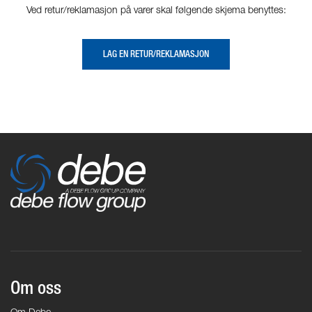
Ved retur/reklamasjon på varer skal følgende skjema benyttes:
LAG EN RETUR/REKLAMASJON
Om oss