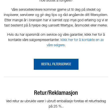
noe sluttet å fungere?
Våre serviceteknikere kommer gjerne ut til deg på stedet og
inspiserer, servicerer og gir deg tips og råd angående ditt filtersystem.
Etter mange år i bransjen har vi samlet opp mye god erfaring og vi er
fast bestemt på å hjelpe deg uansett filtertype, årsmodell eller merke.
Hvis du har spørsmål om service og våre garantier, klikk her for å
kontakte våre salgsrepresentanter.
klikk her for å kontakte en av
våre selgere
.
BESTILL FILTERSERVICE
Retur/Reklamasjon
Ved retur av ubrukte varer i ubrutt emballasje foretas et returfradrag
på 25 %..