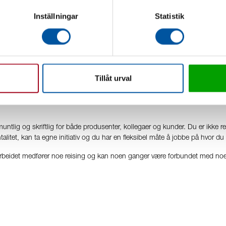
Inställningar
Statistik
kk
Tillåt urval
digheter. Du er ikke redd for skitne hender, løse problemer, hjelpe kolleg
muntlig og skriftlig for både produsenter, kollegaer og kunder. Du er ikke red
mentalitet, kan ta egne initiativ og du har en fleksibel måte å jobbe på hvor 
st. Arbeidet medfører noe reising og kan noen ganger være forbundet med noe