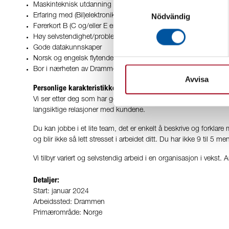
Samtyckesval
Maskinteknisk utdanning
Nödvändig
Erfaring med (Bil)elektronikk, CAN-Bus system og/eller hydrauli
Førerkort B (C og/eller E er et pluss)
Høy selvstendighet/problemløser
Gode datakunnskaper
Norsk og engelsk flytende i tale og skrift (inkl. teknisk)
Bor i nærheten av Drammen
Avvisa
Personlige karakteristikker:
Vi ser etter deg som har gode kommunikasjons- og samarbeidsfer
langsiktige relasjoner med kundene.
Du kan jobbe i et lite team, det er enkelt å beskrive og forklare 
og blir ikke så lett stresset i arbeidet ditt. Du har ikke 9 til 5 
Vi tilbyr variert og selvstendig arbeid i en organisasjon i vek
Detaljer:
Start: januar 2024
Arbeidssted: Drammen
Primærområde: Norge