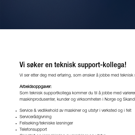
Vi søker en teknisk support-kollega!
Vi ser etter deg med erfaring, som ønsker å jobbe med teknisk 
Arbeidsoppgaver:
Som teknisk supportkollega kommer du til å jobbe med varieren
maskinprodusenter, kunder og virksomheten i Norge og Skandi
Service & vedlikehold av maskiner og utstyr
i verksted og i felt
S
ervicerådgivning
Feils
ø
king/tekniske l
ø
sninger
Telefonsupport