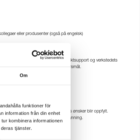
ollegaer eller produsenter (også på engelsk)
 for å opprettholde vår service, produktsupport og verkstedets
 vil også veilede kunder i tekniske spørsmål.
Om
andahålla funktioner för
 og selvfølgelig sørge for at kundens ønsker blir oppfylt.
n information från din enhet
ra arbeidslivet i kombinasjon med utdanning.
 tur kombinera informationen
deras tjänster.