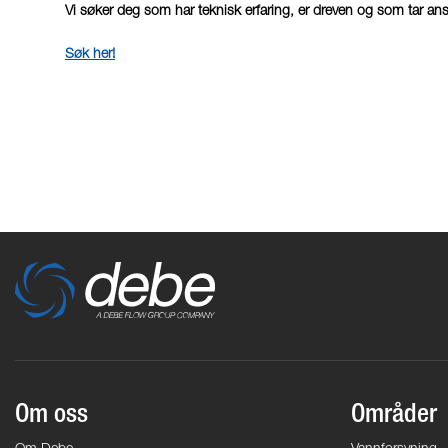
Vi søker deg som har teknisk erfaring, er dreven og som tar ansva
Søk her!
Om oss
Områder