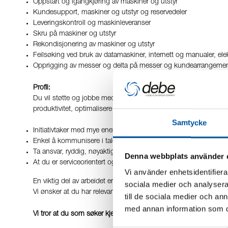
Oppstart og igangkjøring av maskiner og utstyr
Kundesupport, maskiner og utstyr og reservedeler
Leveringskontroll og maskinleveranser
Skru på maskiner og utstyr
Rekondisjonering av maskiner og utstyr
Feilsøking ved bruk av datamaskiner, internett og manualer, el
Opprigging av messer og delta på messer og kundearrangemen
Profil:
Du vil støtte og jobbe med våre kunder, fabrikk, salgs-, reserv
produktivitet, optimalisere driften, holde et høyt nivå og at ar
Samtycke
Initiativtaker med mye energi og med riktig motivasjon
Enkel å kommunisere i tale og skrift både på norsk og engelsk!
Ta ansvar, ryddig, nøyaktig, fleksibel, effektiv og driven
Denna webbplats använder 
At du er serviceorientert og har gode sosiale ferdigheter
Vi använder enhetsidentifierar
En viktig del av arbeidet er god kommunikasjon og å alltid gi k
sociala medier och analysera 
Vi ønsker at du har relevant erfaring med praktisk og teknisk 
till de sociala medier och a
med annan information som du 
Vi tror at du som søker kjenner deg igjen i følgende krav: