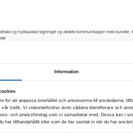
ektriske og hydrauliske tegninger og direkte kommunikasjon med kunden, k
ter
edeler og supportavdeling, samt samarbeide med våre konsernavdelinger. Alt
beidet og tilbakemeldingene utføres på en profesjonell og rasjonell måte. Du
Information
cookies
e för att anpassa innehållet och annonserna till användarna, tillh
unden og kollegaer tilbakemeldinger og svar – samt en profesjonell holdning
vår trafik. Vi vidarebefordrar även sådana identifierare och anna
kundestøtte – minst 5 år. Din erfaring kan ha ulike former men bør komme f
nnons- och analysföretag som vi samarbetar med. Dessa kan i sin
har tillhandahållit eller som de har samlat in när du har använt 