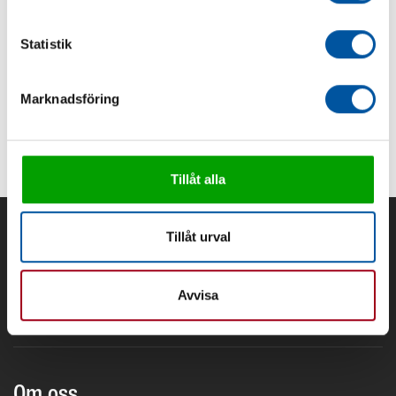
sven.hannen@dfg-germany.com
Statistik
CARSTEN BUCHHOP
Sales
+49 152 243 806 97
Marknadsföring
carbo@dfg-germany.com
Tillåt alla
Tillåt urval
Avvisa