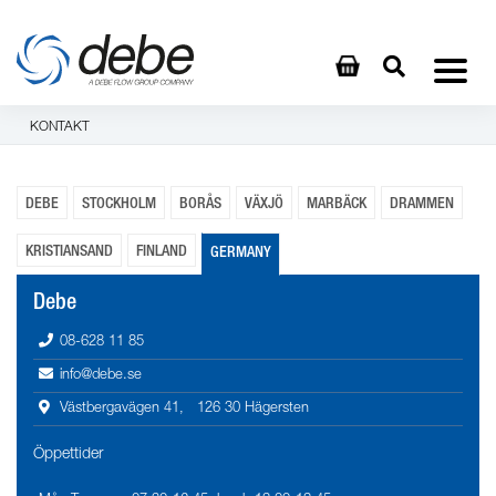
KONTAKT
DEBE
STOCKHOLM
BORÅS
VÄXJÖ
MARBÄCK
DRAMMEN
KRISTIANSAND
FINLAND
GERMANY
Debe
08-628 11 85
info@debe.se
Västbergavägen 41, 126 30 Hägersten
Öppettider