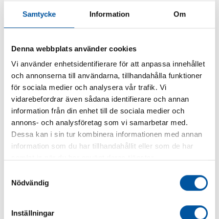
Samtycke
Information
Om
kl@dfg-germany.com
RICO FRITZSCHE
Denna webbplats använder cookies
Sales/Administration
Vi använder enhetsidentifierare för att anpassa innehållet
+49 372 250 57 00
och annonserna till användarna, tillhandahålla funktioner
rif@dfg-germany.com
för sociala medier och analysera vår trafik. Vi
vidarebefordrar även sådana identifierare och annan
information från din enhet till de sociala medier och
KHALIMA ESCHE
Finance
annons- och analysföretag som vi samarbetar med.
Dessa kan i sin tur kombinera informationen med annan
+49 372 250 57 00
information som du har tillhandahållit eller som de har
k.esche@dfg-germany.com
samlat in när du har använt deras tjänster.
Samtyckesval
SVEN HANNEN
Nödvändig
CEO Debe Flow GmbH
+49 178 510 50 58
Inställningar