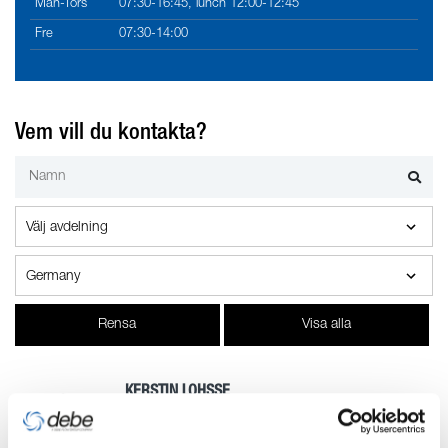
Mån-Tors
07:30-16:45, lunch 12:00-12:45
Fre
07:30-14:00
Vem vill du kontakta?
Rensa
Visa alla
KERSTIN LOHSSE
Sales/Purchasing
+49 372 250 57 00