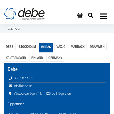
KONTAKT
DEBE
STOCKHOLM
VÄXJÖ
MARBÄCK
DRAMMEN
BORÅS
KRISTIANSAND
FINLAND
GERMANY
Debe
08-628 11 85
info@debe.se
Västbergavägen 41, 126 30 Hägersten
Öppettider