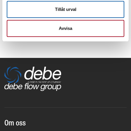
Tillåt urval
JOHAN STIGSSON
Affärsområdeschef VA
073 - 504 38 55
Avvisa
johan.stigsson@debe.se
Om oss