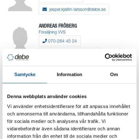
jesper.kjellin-larsson@debe.se
ANDREAS FRÖBERG
Försäljning VVS
070-284 45 24
andreas.froberg@debe.se
NINA ENESTEN
Samtycke
Information
Om
Inköp
0700742350
Denna webbplats använder cookies
nina.enesten@debe.se
Vi använder enhetsidentifierare för att anpassa innehållet
och annonserna till användarna, tillhandahålla funktioner
EMELIE TEGEBO-HERNANDEZ
Marknadskoordinator
för sociala medier och analysera vår trafik. Vi
vidarebefordrar även sådana identifierare och annan
076 - 104 92 93
information från din enhet till de sociala medier och