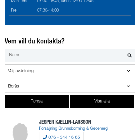
Mån-Tors
07:30-16:45, lunch 12:00-12:45
Fre
07:30-14:00
Vem vill du kontakta?
Rensa
Visa alla
JESPER KJELLIN-LARSSON
Försäljning Brunnsborrning & Geoenergi
076 - 344 16 65