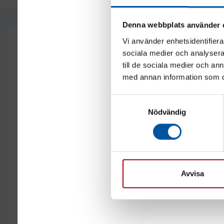
Denna webbplats använder 
Vi använder enhetsidentifierar
Keneen haluat olla yhteydessä?
sociala medier och analysera 
till de sociala medier och a
med annan information som du 
Samtyckesval
Hae nimellä tai katso yhteystiedot
yhteystiedoista
Nödvändig
Avvisa