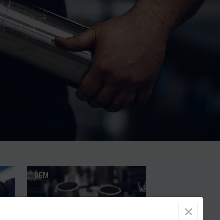
OEM
×