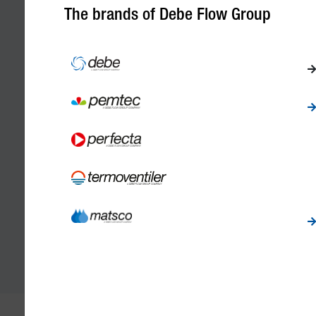
The brands of Debe Flow Group
Rauta- ja mangaanisuodattimet
Jak
Salttabletter
Jak
Tuotteisiin
Tuo
VE
Ves
Vie
Tuo