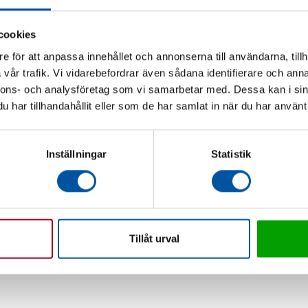
cookies
e för att anpassa innehållet och annonserna till användarna, tillh
Löydä lähin konttorisi!
vår trafik. Vi vidarebefordrar även sådana identifierare och anna
nnons- och analysföretag som vi samarbetar med. Dessa kan i sin
FINLAND
har tillhandahållit eller som de har samlat in när du har använt 
+358 50 588 3680
info@debe.fi
Inställningar
Statistik
Kasteninkatu 2, 08150 Lohja
AUKIOLOAJAT
Ma-to
08:00 - 16:00
Tillåt urval
Pe
08:00 - 16:00