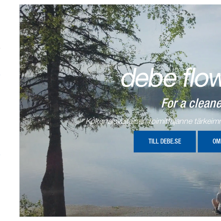
okaappi
LVI
otukit
Magneettisuodattimet
tteisiin
Tuotteisiin
SIHUOLTO
VESIKAIVOT
For a clean
Kokonaisvaltainen toimittajanne tärkeimm
TILL DEBE.SE
OM
imittarikaivot
Pumput
märiasemat
Kalvopainesäiliöt
tteisiin
Tuotteisiin