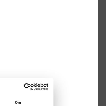
lla olevia linkkejä selataksesi uusimpia PDF-muotoisia
kokaupastamme tai voit ottaa yhteyttä omaan myyjääsi. Voit myös
Om