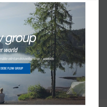
Teollisuuspumput
Ajoneuvopumput
Tuotteisiin
er world
älle elintarvikkeellemme - vedelle
 DEBE FLOW GROUP