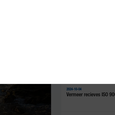
2025-10-06
Uutta Debeltä – Liikkuva
2024-10-04
Vermeer recieves ISO 90