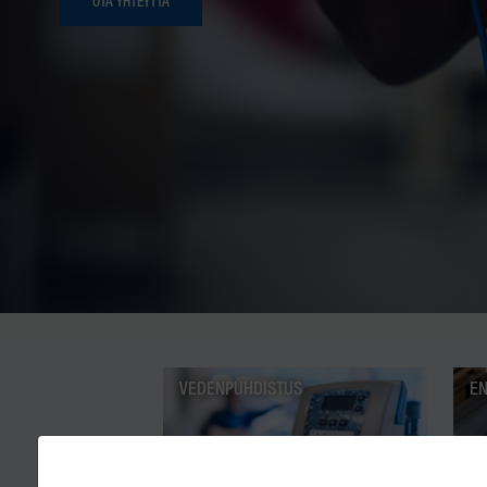
OTA YHTEYTTÄ
VEDENPUHDISTUS
EN