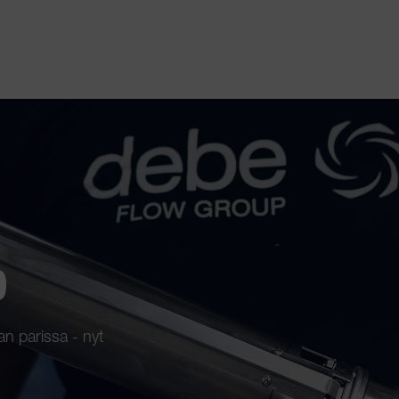
p
n parissa - nyt