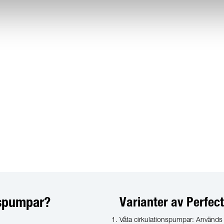
onspumpar?
Varianter av Perfe
Våta cirkulationspumpar: Används f