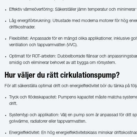
Effektiv värmeöverföring: Säkerställer jämn temperatur och minimerar
Låg energiförbrukning: Utrustade med moderna motorer för hög energi
driftkostnader.
Flexibilitet: Anpassade för en mängd olika applikationer, inklusive go
ventilation och tappvarmvatten (VVC).
Optimalt för ROT-arbeten: Dubbelborrade flänsar och anpassningsbara
smidig och eliminerar behovet av att bygga om rörsystem.
Hur väljer du rätt cirkulationspump?
För att säkerställa optimal drift och energieffektivitet bör du tänka på fö
Tryck och flödeskapacitet: Pumpens kapacitet måste matcha systemets 
drift.
Systemtyp och applikation: Välj en pump som är anpassad för ditt sp
golvvärme, radiatorer eller tappvarmvatten.
Energieffektivitet: En hög energieffektivitetsklass minskar driftskostn