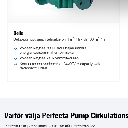
Delta
Delta-pumppusarjan tehoalue on 4 m³ / h - yli 400 m³ / h
Voidaan käyttää taajuusmuuttajan kanssa
energiansäästön maksimoimiseksi
Voidaan käyttää kaukolämmitykseen
Korvaa monet vanhemmat 3x400V pumput lyhyellä
rakennepituudella
Varför välja Perfecta Pump Cirkulati
Perfecta Pump cirkulationspumpar kännetecknas av: