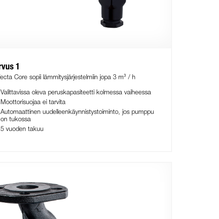
rvus 1
fecta Core sopii lämmitysjärjestelmiin jopa 3 m³ / h
Valittavissa oleva peruskapasiteetti kolmessa vaiheessa
Moottorisuojaa ei tarvita
Automaattinen uudelleenkäynnistystoiminto, jos pumppu
on tukossa
5 vuoden takuu