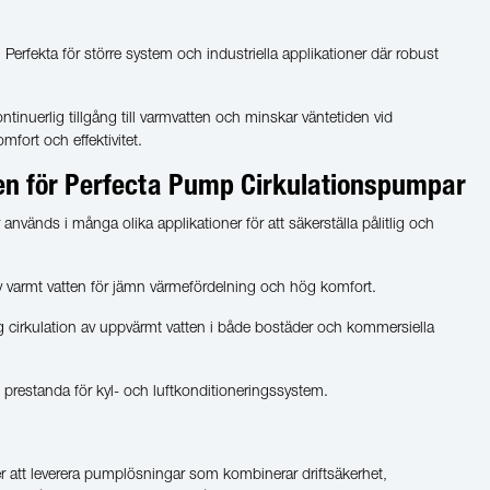
Perfekta för större system och industriella applikationer där robust
tinuerlig tillgång till varmvatten och minskar väntetiden vid
mfort och effektivitet.
n för Perfecta Pump Cirkulationspumpar
nvänds i många olika applikationer för att säkerställa pålitlig och
 av varmt vatten för jämn värmefördelning och hög komfort.
ig cirkulation av uppvärmt vatten i både bostäder och kommersiella
l prestanda för kyl- och luftkonditioneringssystem.
r att leverera pumplösningar som kombinerar driftsäkerhet,