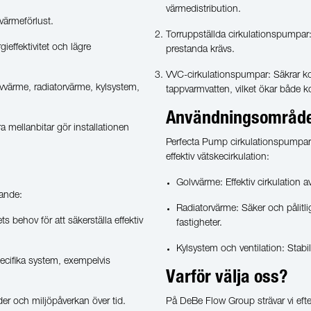
värmedistribution.
 värmeförlust.
Torruppställda cirkulationspumpar: 
effektivitet och lägre
prestanda krävs.
VVC-cirkulationspumpar: Säkrar kon
lvvärme, radiatorvärme, kylsystem,
tappvarmvatten, vilket ökar både ko
Användningsområde
 mellanbitar gör installationen
Perfecta Pump cirkulationspumpar a
effektiv vätskecirkulation:
Golvvärme: Effektiv cirkulation
ljande:
Radiatorvärme: Säker och pålitl
behov för att säkerställa effektiv
fastigheter.
Kylsystem och ventilation: Stabi
ecifika system, exempelvis
Varför välja oss?
ader och miljöpåverkan över tid.
På DeBe Flow Group strävar vi efte