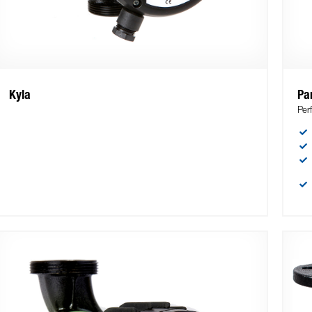
Kyla
Pa
Per