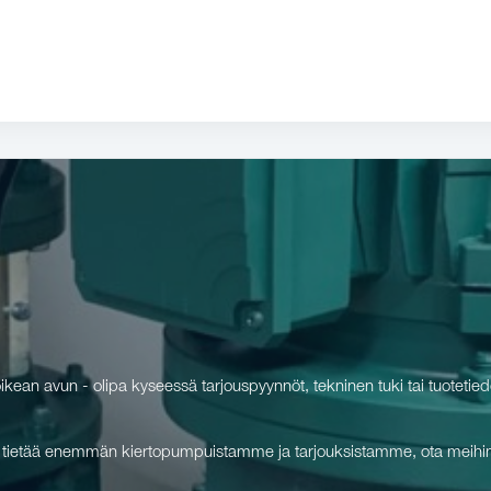
oikean avun - olipa kyseessä tarjouspyynnöt, tekninen tuki tai tuotetied
t tietää enemmän kiertopumpuistamme ja tarjouksistamme, ota meihin