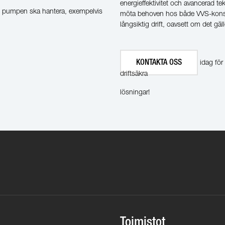
energieffektivitet och avancerad te
om pumpen ska hantera, exempelvis
möta behoven hos både VVS-konsult
långsiktig drift, oavsett om det gäl
KONTAKTA OSS
idag för 
driftsäkra
lösningar!
Toimistot