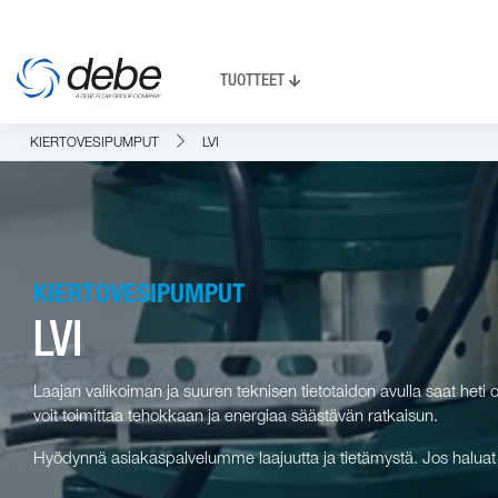
TUOTTEET
KIERTOVESIPUMPUT
LVI
KIERTOVESIPUMPUT
LVI
Laajan valikoiman ja suuren teknisen tietotaidon avulla saat heti 
voit toimittaa tehokkaan ja energiaa säästävän ratkaisun.
Hyödynnä asiakaspalvelumme laajuutta ja tietämystä. Jos halua