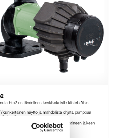
o2
fecta Pro2 on täydellinen keskikokoisille kiinteistöihin.
Yksinkertainen näyttö ja mahdollista ohjata pumppua
ulkoisesti
Pumppu säätelee kapasiteettiaan vakiopaineen jälkeen
2 vuoden takuu