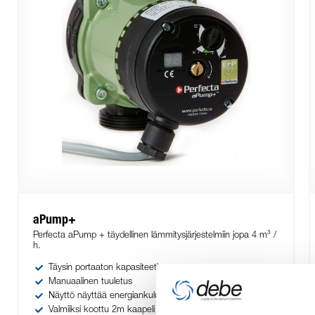
aPump+
Perfecta aPump + täydellinen lämmitysjärjestelmiin jopa 4 m³ /
h.
Täysin portaaton kapasiteetin asetus
Manuaalinen tuuletus
Näyttö näyttää energiankulutuksen
Valmiiksi koottu 2m kaapeli helpottaa sähköliitäntää