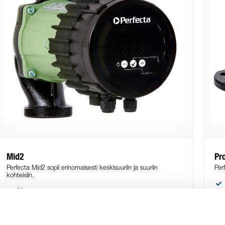
Mid2
Pr
Perfecta Mid2 sopii erinomaisesti keskisuuriin ja suuriin
Per
kohteisiin.
Nopea asennus
Hyvä energiansäästö
Yksinkertainen näyttö ja mahdollista ohjata pumppua
ulkoisesti