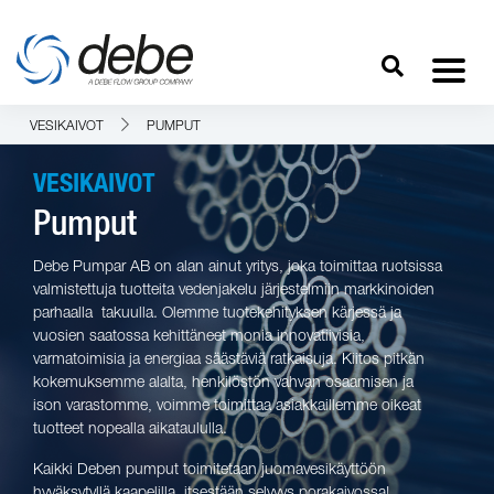
VESIKAIVOT
PUMPUT
VESIKAIVOT
Pumput
Debe Pumpar AB on alan ainut yritys, joka toimittaa ruotsissa
valmistettuja tuotteita vedenjakelu järjestelmiin markkinoiden
parhaalla takuulla. Olemme tuotekehityksen kärjessä ja
vuosien saatossa kehittäneet monia innovatiivisia,
varmatoimisia ja energiaa säästäviä ratkaisuja. Kiitos pitkän
kokemuksemme alalta, henkilöstön vahvan osaamisen ja
ison varastomme, voimme toimittaa asiakkaillemme oikeat
tuotteet nopealla aikataululla.
Kaikki Deben pumput toimitetaan juomavesikäyttöön