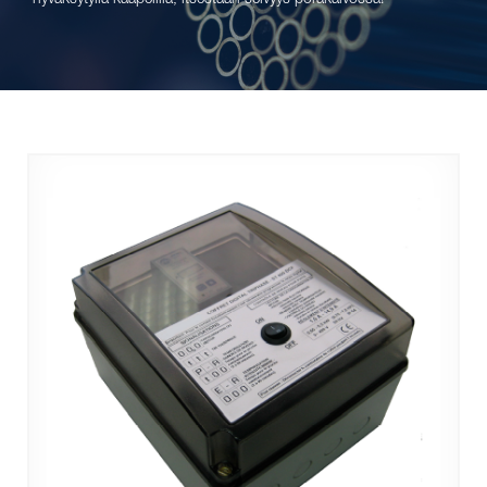
hyväksytyllä kaapelilla, itsestään selvyys porakaivossa!