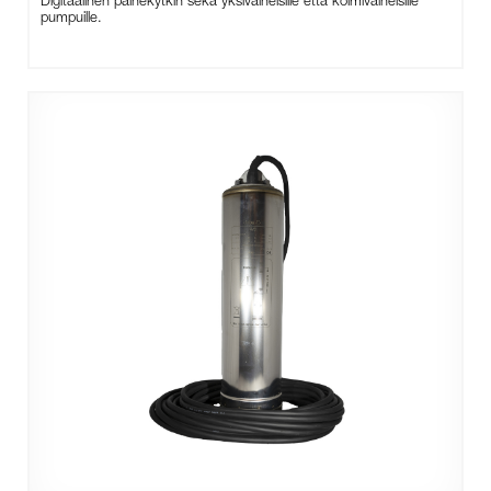
Digitaalinen painekytkin sekä yksivaiheisille että kolmivaiheisille
pumpuille.