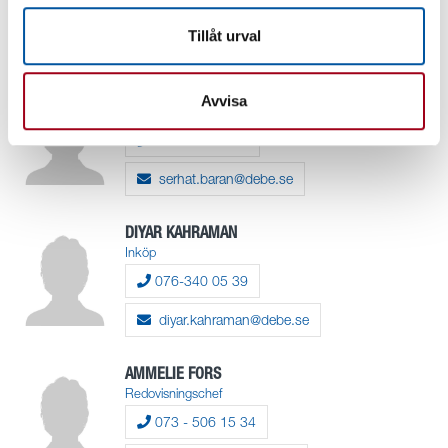
070-560 18 59
Tillåt urval
oscar.heydorn@debe.se
SERHAT BARAN
Avvisa
Produktionschef
070-603 95 83
serhat.baran@debe.se
DIYAR KAHRAMAN
Inköp
076-340 05 39
diyar.kahraman@debe.se
AMMELIE FORS
Redovisningschef
073 - 506 15 34