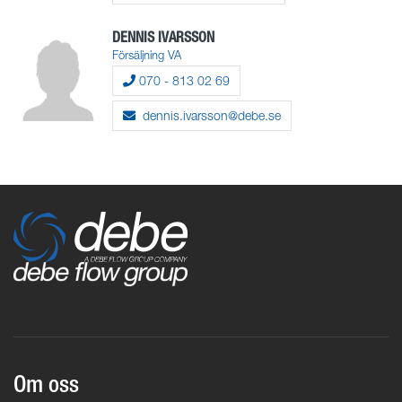
DENNIS IVARSSON
Försäljning VA
070 - 813 02 69
dennis.ivarsson@debe.se
Om oss