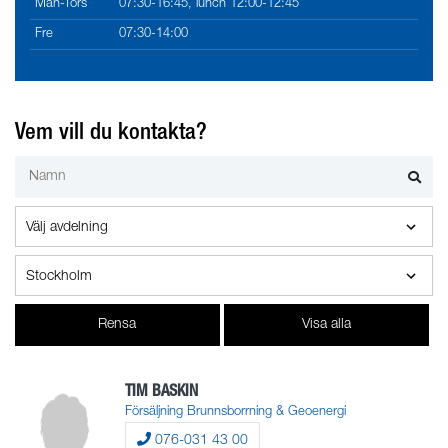
Mån-Tors
07:30-16:45, lunch 12:00-12:45
Fre
07:30-14:00
Vem vill du kontakta?
Rensa
Visa alla
TIM BASKIN
Försäljning Brunnsborrning & Geoenergi
076-031 43 00