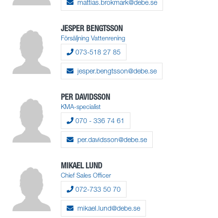
mattias.brokmark@debe.se
JESPER BENGTSSON
Försäljning Vattenrening
073-518 27 85
jesper.bengtsson@debe.se
PER DAVIDSSON
KMA-specialist
070 - 336 74 61
per.davidsson@debe.se
MIKAEL LUND
Chief Sales Officer
072-733 50 70
mikael.lund@debe.se