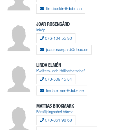
tim.baskin@debe.se
JOAR ROSENGÅRD
Inköp
076-104 55 90
joar.rosengard@debe.se
LINDA ELMÉN
Kvalitets- och Hållbarhetschef
073-509 45 84
linda.elmen@debe.se
MATTIAS BROKMARK
Försäljningschef Värme
070-861 98 68