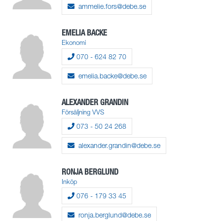
ammelie.fors@debe.se
EMELIA BACKE
Ekonomi
070 - 624 82 70
emelia.backe@debe.se
ALEXANDER GRANDIN
Försäljning VVS
073 - 50 24 268
alexander.grandin@debe.se
RONJA BERGLUND
Inköp
076 - 179 33 45
ronja.berglund@debe.se