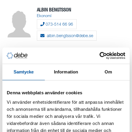
ALBIN BENGTSSON
Ekonomi
073-514 66 96
albin.bengtsson@debe.se
ENES AKAN
Lager/Produktion
lagret@debe.se
Samtycke
Information
Om
MEHMET SIDAR KILIC
Denna webbplats använder cookies
Lager/Produktion
Vi använder enhetsidentifierare för att anpassa innehållet
lagret@debe.se
och annonserna till användarna, tillhandahålla funktioner
för sociala medier och analysera vår trafik. Vi
vidarebefordrar även sådana identifierare och annan
BARAN HAMZA-KAHRAMAN
information från din enhet till de sociala medier och