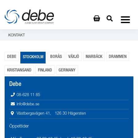
KONTAKT
DEBE
BORÅS
VÄXJÖ
MARBÄCK
DRAMMEN
STOCKHOLM
KRISTIANSAND
FINLAND
GERMANY
Debe
08-628 11 85
info@debe.se
Västbergavägen 41, 126 30 Hägersten
Öppettider