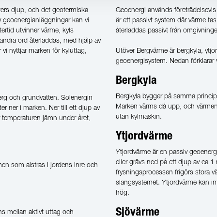
ters djup, och det geotermiska
Geoenergi används företrädelsevis 
v geoenergianläggningar kan vi
är ett passivt system där värme t
ertid utvinner värme, kyls
återladdas passivt från omgivning
 andra ord återladdas, med hjälp av
vi nyttjar marken för kyluttag,
Utöver Bergvärme är bergkyla, yt
geoenergisystem. Nedan förklarar 
Bergkyla
Bergkyla bygger på samma princip 
erg och grundvatten. Solenergin
Marken värms då upp, och värmen 
r ner i marken. Ner till ett djup av
utan kylmaskin.
är temperaturen jämn under året,
Ytjordvärme
Ytjordvärme är en passiv geoenerg
eller grävs ned på ett djup av ca 1
en som alstras i jordens inre och
frysningsprocessen frigörs stora v
slangsystemet. Ytjordvärme kan in
m
hög.
Sjövärme
ns mellan aktivt uttag och