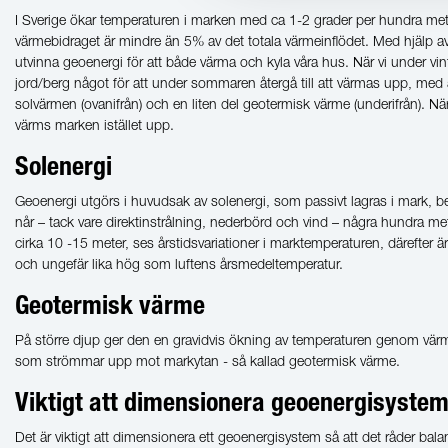
I Sverige ökar temperaturen i marken med ca 1-2 grader per hundra me
värmebidraget är mindre än 5% av det totala värmeinflödet. Med hjälp a
utvinna geoenergi för att både värma och kyla våra hus. När vi under vint
jord/berg något för att under sommaren återgå till att värmas upp, med
solvärmen (ovanifrån) och en liten del geotermisk värme (underifrån). När 
värms marken istället upp.
Solenergi
Geoenergi utgörs i huvudsak av solenergi, som passivt lagras i mark, b
når – tack vare direktinstrålning, nederbörd och vind – några hundra mete
cirka 10 -15 meter, ses årstidsvariationer i marktemperaturen, därefter 
och ungefär lika hög som luftens årsmedeltemperatur.
Geotermisk värme
På större djup ger den en gravidvis ökning av temperaturen genom värm
som strömmar upp mot markytan - så kallad geotermisk värme.
Viktigt att dimensionera geoenergisyste
Det är viktigt att dimensionera ett geoenergisystem så att det råder bala