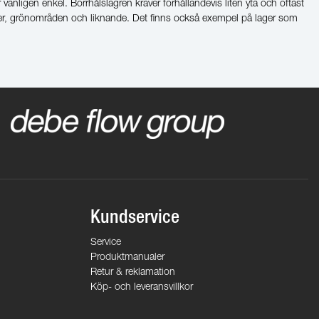
 vanligen enkel. Borrhålslagren kräver förhållandevis liten yta och oftast
tser, grönområden och liknande. Det finns också exempel på lager som
Kundservice
Service
Produktmanualer
Retur & reklamation
Köp- och leveransvillkor