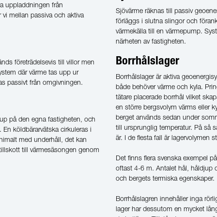
va uppladdningen från
Sjövärme räknas till passiv geoene
 vi mellan passiva och aktiva
förläggs i slutna slingor och föra
värmekälla till en värmepump. Syste
närheten av fastigheten.
Borrhålslager
 företrädelsevis till villor men
system där värme tas upp ur
Borrhålslager är aktiva geoenergisy
as passivt från omgivningen.
både behöver värme och kyla. Pr
tätare placerade borrhål vilket ska
en större bergsvolym värms eller k
berget används sedan under sommar
djup på den egna fastigheten, och
till ursprunglig temperatur. På så s
. En köldbärarvätska cirkuleras i
är. I de flesta fall är lagervolyme
nimalt med underhåll, det kan
 tillskott till värmesäsongen genom
Det finns flera svenska exempel på
oftast 4-6 m. Antalet hål, håldjup
och bergets termiska egenskaper.
Borrhålslagren innehåller inga rörl
lager har dessutom en mycket lång 