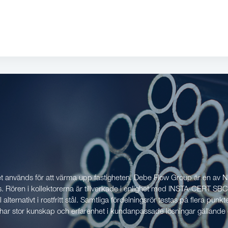
t används för att värma upp fastigheten. Debe Flow Group är en av N
orås. Rören i kollektorerna är tillverkade i enlighet med INSTA-CERT 
ternativt i rostfritt stål. Samtliga fördelningsrör testas på flera punkt
i har stor kunskap och erfarenhet i kundanpassade lösningar gällande