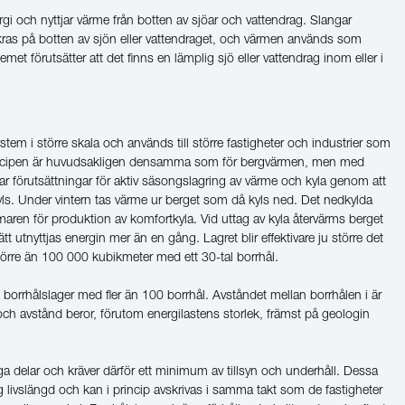
rgi och nyttjar värme från botten av sjöar och vattendrag. Slangar
nkras på botten av sjön eller vattendraget, och värmen används som
met förutsätter att det finns en lämplig sjö eller vattendrag inom eller i
stem i större skala och används till större fastigheter och industrier som
incipen är huvudsakligen densamma som för bergvärmen, men med
par förutsättningar för aktiv säsongslagring av värme och kyla genom att
yls. Under vintern tas värme ur berget som då kyls ned. Det nedkylda
en för produktion av komfortkyla. Vid uttag av kyla återvärms berget
ätt utnyttjas energin mer än en gång. Lagret blir effektivare ju större det
n större än 100 000 kubikmeter med ett 30-tal borrhål.
 borrhålslager med fler än 100 borrhål. Avståndet mellan borrhålen i är
 och avstånd beror, förutom energilastens storlek, främst på geologin
iga delar och kräver därför ett minimum av tillsyn och underhåll. Dessa
livslängd och kan i princip avskrivas i samma takt som de fastigheter