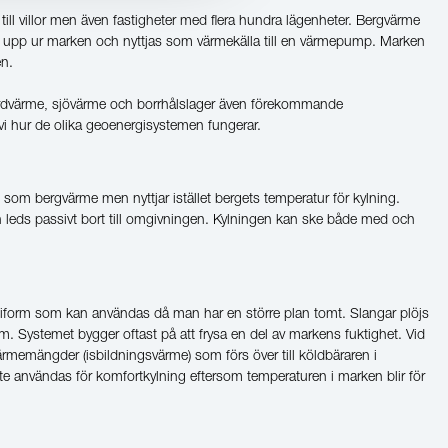
till villor men även fastigheter med flera hundra lägenheter. Bergvärme
as upp ur marken och nyttjas som värmekälla till en värmepump. Marken
en.
jordvärme, sjövärme och borrhålslager även förekommande
vi hur de olika geoenergisystemen fungerar.
som bergvärme men nyttjar istället bergets temperatur för kylning.
leds passivt bort till omgivningen. Kylningen kan ske både med och
iform som kan användas då man har en större plan tomt. Slangar plöjs
 m. Systemet bygger oftast på att frysa en del av markens fuktighet. Vid
ärmemängder (isbildningsvärme) som förs över till köldbäraren i
te användas för komfortkylning eftersom temperaturen i marken blir för