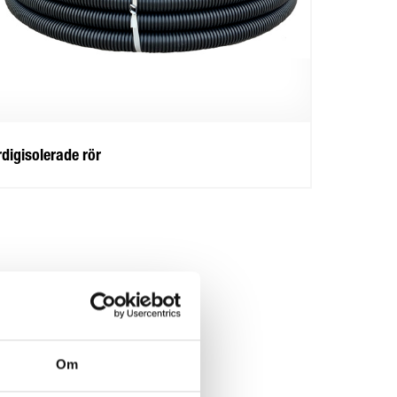
rdigisolerade rör
Om