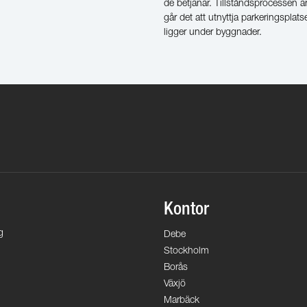
de betjänar. Tillståndsprocessen är
går det att utnyttja parkeringspla
ligger under byggnader.
Kontor
g
Debe
Stockholm
Borås
Växjö
Marbäck