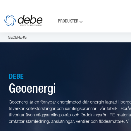
PRODUKTER
GEOENERGI
DEBE
Geoenergi
Geoenergi är en förnybar energimetod där energin lagrad i berge
tillverkar kollektorslangar och samlingsbrunnar i vår fabrik i B
tillverkar även väggsamlingsskåp och fördelningsrör i PE-material al
omfattar stamledning, anslutningar, ventiler och flödesmätare. V