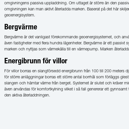
omgivningens passiva uppladdning. Om uttaget är större än den passi
omgivningen kan man aktivt återladda marken. Baserat på det här skiljer
geoenergisystem.
Bergvärme
Bergvärme är det vanligast förekommande geoenergisystemet, och används
även fastigheter med flera hundra lägenheter. Bergvärme är ett passivt 
marken och nyttjas som värmekälla till en värmepump. Marken återladd
Energibrunn för villor
För villor borras en slangförsedd energibrunn från 100 till 200 meters 
för större anläggningar borras ett större antal borrhål som förläggs glest
slangen och hämtar värme från berget. Systemet är slutet och kräver mi
även användas för komfortkylning vilket i så fall genererar ett gynnsamt
den aktiva återladdningen.