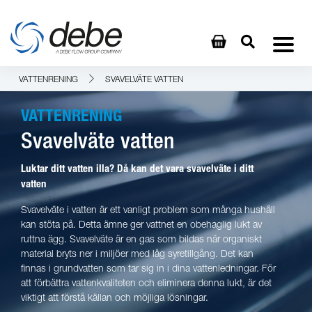
VATTENRENING
SVAVELVÄTE VATTEN
VATTENRENING
Svavelväte vatten
Luktar ditt vatten illa? Då kan det vara svavelväte i ditt
vatten
Svavelväte i vatten är ett vanligt problem som många hushåll
kan stöta på. Detta ämne ger vattnet en obehaglig lukt av
ruttna ägg. Svavelväte är en gas som bildas när organiskt
material bryts ner i miljöer med låg syretillgång. Det kan
finnas i grundvatten som tar sig in i dina vattenledningar. För
att förbättra vattenkvaliteten och eliminera denna lukt, är det
viktigt att förstå källan och möjliga lösningar.