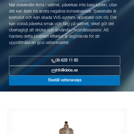
När svavelväte finns i vattnet, påverkas inte bara lukten, utan
det kan även ha andra negativa konsekvenser. Svavelväte är
korrosivt och kan skada VVS-system, apparater och rör. Det
kan också påverka smak och färg på vattnet, vilket gör det
obehagligt att dricka och använda i hushållssysslor. Att
hantera detta problem effektivt är avgörande för att
upprätthålla en god vattenkvalitet.
08-628 11 85
info@debe.se
Beställ vattenanalys