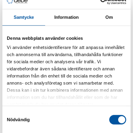
Priser & Beställning
Samtycke
Information
Om
Priser som anges på hemsidan är exklusive moms om inget annat
anges, detta kan ställas om uppe i högra hörnet vid språkknappen.
Vid beställningar som sker på www.debe.se erbjuds
betalningsalternativ via Swedbank.
Denna webbplats använder cookies
Leverans
Vi använder enhetsidentifierare för att anpassa innehållet
och annonserna till användarna, tillhandahålla funktioner
Debe har större delar av sitt sortiment i lager. Lagerförda artiklar
för sociala medier och analysera vår trafik. Vi
skickas som regel inom det antal arbetsdagar som anges på
hemsidan. Om det är tillfälligt slut kommer Debe Flow Group att
vidarebefordrar även sådana identifierare och annan
meddela er som kund till den, av er, angiven e-postadress. Vid
information från din enhet till de sociala medier och
leveransförsening har du som kund rätt att häva köpet förutsatt att
annons- och analysföretag som vi samarbetar med.
din beställning avser produkter inom det ordinarie lagerförda
Dessa kan i sin tur kombinera informationen med annan
sortimentet.
information som du har tillhandahållit eller som de har
Frakt
samlat in när du har använt deras tjänster.
Leveranser sker med Schenker ombud. En avisering kommer att ske
Samtyckesval
när paketet har ankommit ombudet.
Nödvändig
Ångerrätt