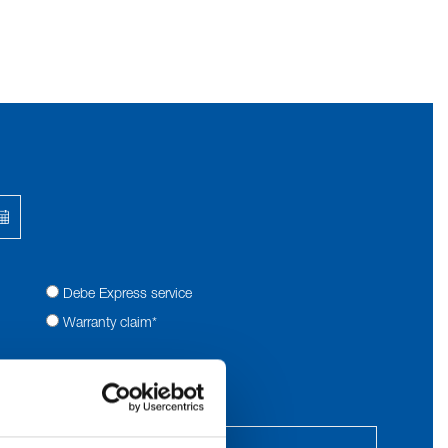
Debe Express service
Warranty claim*
Pcs*