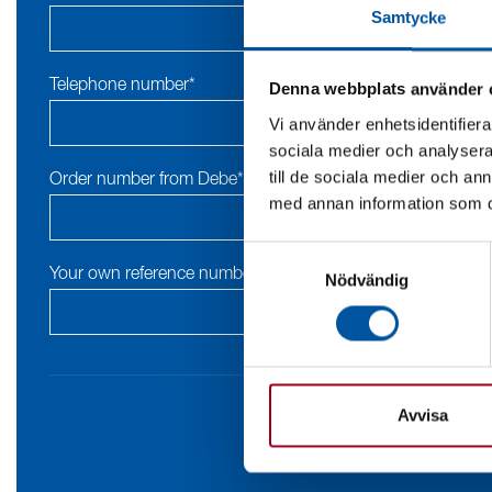
Samtycke
Telephone number*
Denna webbplats använder 
Vi använder enhetsidentifierar
sociala medier och analysera 
till de sociala medier och a
Order number from Debe*
med annan information som du 
Samtyckesval
Your own reference number (optional)
Nödvändig
Avvisa