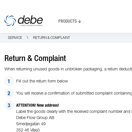
PRODUCTS
\
SERVICE
RETURN & COMPLAINT
Return & Complaint
When returning unused goods in unbroken packaging, a return deducti
Fill out the return form below
You will receive a confirmation of submitted complaint containi
ATTENTION! New address!
Label the goods clearly with the received complaint number and s
Debe Flow Group AB
Smedjegatan 49
352 46 Växjö