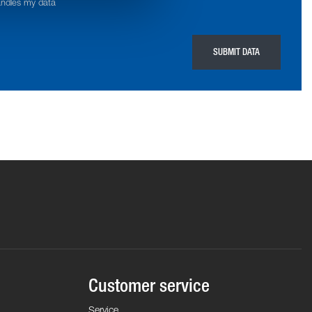
andles my data
SUBMIT DATA
Customer service
Service