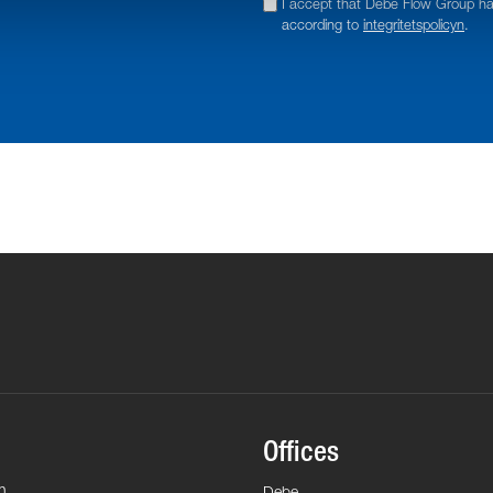
I accept that Debe Flow Group h
according to
integritetspolicyn
.
Offices
n