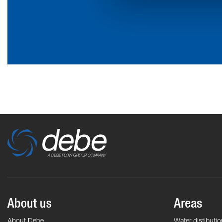
About us
Areas
About Debe
Water distibutio