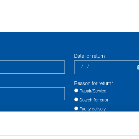
Date for return
Reason for return*
Rapair/Service
Search for error
Faulty delivery
Returned goods
Article number*