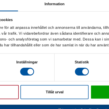
Information
Error description*
cookies
e för att anpassa innehållet och annonserna till användarna, tillh
vår trafik. Vi vidarebefordrar även sådana identifierare och anna
nnons- och analysföretag som vi samarbetar med. Dessa kan i sin
+ Add products
har tillhandahållit eller som de har samlat in när du har använt 
Additional information
Inställningar
Statistik
I hereby certify that the items abov
Tillåt urval
requirements and the installation and
Yes
Nej