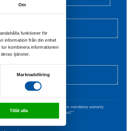
Om
andahålla funktioner för
n information från din enhet
 tur kombinera informationen
deras tjänster.
Marknadsföring
e have been installed in accordance with the mandatory warranty
Tillåt alla
 care instructions enclosed with the product**