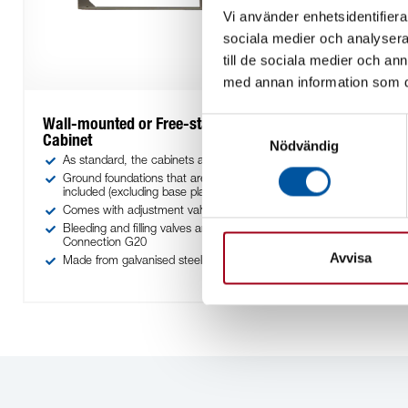
Vi använder enhetsidentifierar
sociala medier och analysera 
till de sociala medier och a
med annan information som du 
Samtyckesval
Wall-mounted or Free-standing Wall Collection
Cabinet
Nödvändig
As standard, the cabinets are delivered with EBR lock
Ground foundations that are adjustable in height are
included (excluding base plate)
Comes with adjustment valves and ball valves
Bleeding and filling valves are mounted on the manifolds.
Connection G20
Avvisa
Made from galvanised steel