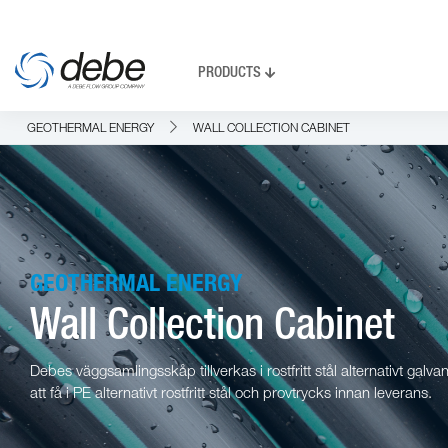
PRODUCTS
GEOTHERMAL ENERGY
WALL COLLECTION CABINET
GEOTHERMAL ENERGY
Wall Collection Cabinet
Debes väggsamlingsskåp tillverkas i rostfritt stål alternativt ga
att få i PE alternativt rostfritt stål och provtrycks innan leverans.