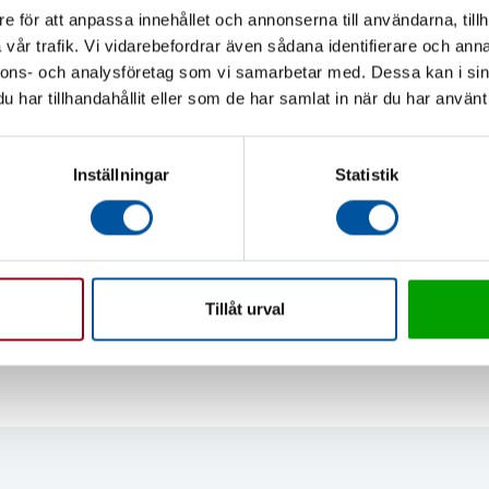
e för att anpassa innehållet och annonserna till användarna, tillh
vår trafik. Vi vidarebefordrar även sådana identifierare och anna
nnons- och analysföretag som vi samarbetar med. Dessa kan i sin
har tillhandahållit eller som de har samlat in när du har använt 
Stainless Steel Wall Cabinet
Inställningar
Statistik
The cabinets are equipped with adjustment and ball
valves.
Adjustment range 5-50 l / min
The cabinets are pre-printed with 10 bar before delivery
Bleeding and filling valves are mounted on the manifolds
Tillåt urval