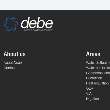
About us
Areas
About Debe
Water distibutio
Contact
Water purificati
Geothermal ene
Circulation
Heat regulation
OEM
V/A
Irrigation