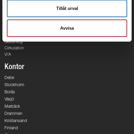
Om Debe
Kontakt
Tillåt urval
Områden
Avvisa
Vattenförsörjning
Vattenrening
Geoenergi
Cirkulation
V/A
Kontor
Debe
Stockholm
Borås
Växjö
Marbäck
Drammen
Kristiansand
Finland