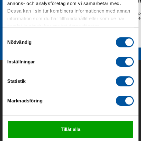
djupbrunnspu
annons- och analysföretag som vi samarbetar med.
3"
Dessa kan i sin tur kombinera informationen med annan
Svenskmonterad o
information som du har tillhandahållit eller som de har
provkörd pump me
2 års garanti.
samlat in när du har använt deras tjänster.
Samtyckesval
Nödvändig
Inställningar
Statistik
Marknadsföring
Tillåt alla
Om oss