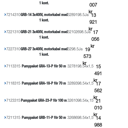
1 kont.
007
kr
7214310
GRB-14 3x400V, motorkabel med
32
891
98.5
Ja
13
1 kont.
921
kr
7221310
GRB-21 3x400V, motorkabel med
32
1026
98.5
Ja
17
1 kont.
056
kr
7227310
GRB-27 3x400V, motorkabel med
32
98.5
Ja
19
1 kont.
573
kr
7113315
Pumppaket GRA-13-P för 50 m
32
781
98.5
4x1,5
15
491
kr
7118315
Pumppaket GRA-18-P för 70 m
32
893
98.5
4x1,5
17
562
kr
7123315
Pumppaket GRA-23-P för 100 m
32
610
98.5
4x,15
21
010
kr
7211315
Pumppaket GRB-11-P för 50 m
32
686
98.5
4x1,5
14
988