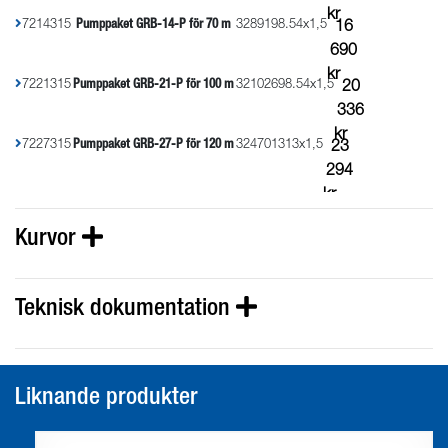
kr
7214315
Pumppaket GRB-14-P för 70 m
32
891
98.5
4x1,5
16
690
kr
7221315
Pumppaket GRB-21-P för 100 m
32
1026
98.5
4x1,5
20
336
kr
7227315
Pumppaket GRB-27-P för 120 m
32
470
131
3x1,5
23
294
kr
Kurvor
Teknisk dokumentation
Liknande produkter