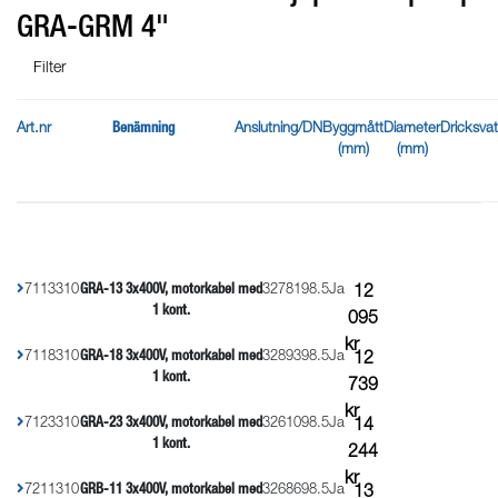
GRA-GRM 4"
Filter
Art.nr
Benämning
Anslutning/DN
Byggmått
Diameter
Dricksva
(mm)
(mm)
7113310
GRA-13 3x400V, motorkabel med
32
781
98.5
Ja
12
1 kont.
095
kr
7118310
GRA-18 3x400V, motorkabel med
32
893
98.5
Ja
12
1 kont.
739
kr
7123310
GRA-23 3x400V, motorkabel med
32
610
98.5
Ja
14
1 kont.
244
kr
7211310
GRB-11 3x400V, motorkabel med
32
686
98.5
Ja
13