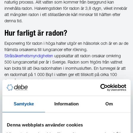
naturlig process. Allt vatten som kommer från berggrund kan
innehålla radon. Halveringstiden för radon är 3,8 dygn, vilket innebär
att mängden radon i ett stillastående kärl minskar till hälften efter
denna tid.
Hur farligt är radon?
Exponering för radon i höga halter utgör en hälsorisk och är en av de
främsta orsakerna till lungcancer efter rökning.
Strålsäkerhetsmyndigheten
uppskattar att radon orsakar omkring
500 lungcancerfall per år i Sverige. Radon som frigörs från vattnet
kan bidra till att öka radonhalten i inomhusluften. En tumregel är att
en radonhalt på 1 000 Bq/l i vatten ger ett tillskott på cirka 100
Bq/m³ till inomhusluften.
Vilka produkter har vi på Debe för att
motverka radon?
Samtycke
Information
Om
Vi erbjuder Radonett radonavskiljare för att säkerställa en effektiv och
kemikaliefri reduktion av radon i vatten. Våra modeller är anpassade
Denna webbplats använder cookies
för olika behov, från enskilda hushåll till större samfälligheter och
kommunala vattenverk.