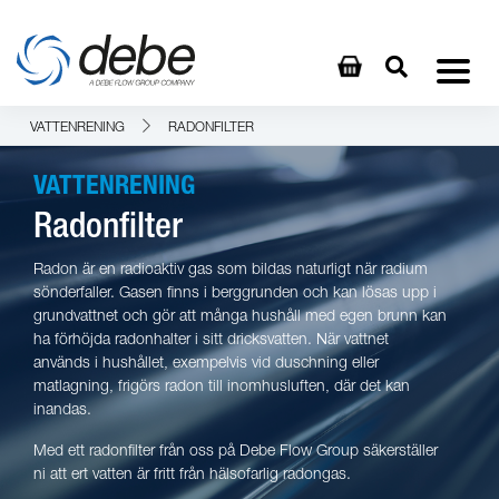
VATTENRENING
RADONFILTER
VATTENRENING
Radonfilter
Radon är en radioaktiv gas som bildas naturligt när radium
sönderfaller. Gasen finns i berggrunden och kan lösas upp i
grundvattnet och gör att många hushåll med egen brunn kan
ha förhöjda radonhalter i sitt dricksvatten. När vattnet
används i hushållet, exempelvis vid duschning eller
matlagning, frigörs radon till inomhusluften, där det kan
inandas.
Med ett radonfilter från oss på Debe Flow Group säkerställer
ni att ert vatten är fritt från hälsofarlig radongas.