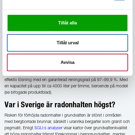
vatten?
För att effektivt rena vatten från radon rekommenderas användning av
en radonavskiljare. En radonavskiljare renar vattnet genom att
Tillåt alla
intensivt lufta och på så sätt frigöra radongasen från vattnet, den
hälsofarliga gasen leds sedan ut från byggnaden. Reningen sker helt
utan användning av kemikalier. Genom en kontrollerad process
Tillåt urval
finfördelas vattnet och exponeras för luft detta möjliggör att
radongasen ventileras bort innan vattnet når hushållet.
Till skillnad från kolfilter, som kan avge gammastrålning vid höga
Avvisa
halter, och lagring, som kräver lång tid för att radonet ska
sönderfalla. Vi erbjuder radonavskiljare från Radonett en snabb och
effektiv lösning med en garanterad reningsgrad på 97–99,9 %. Med
en kapacitet på upp till ca 4000 liter per timme, beroende på modell
(se bifogade produktblad).
Var i Sverige är radonhalten högst?
Risken för förhöjda radonhalter i grundvatten är störst i områden
med bergborrade brunnar, särskilt i uranrika bergarter som granit och
pegmatit. Enligt
SGU:s
analyser
visar kartor över grundvattenkvalitet
att höga radonhalter främst förekommer i berggrundvatten, medan