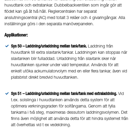
huvudtank och extratankar. Dubbelbackventilen som ingår gör att
flödet kan gå åt två håll. Reglercentralen har separat
anslutningscentral (AC) med totalt 3 reläer och 4 givaringångar. Alla
inställningar görs i den separata manöverpanelen.
Applikationer:
Sys 50 – Laddning/urladdning mellan tank/tank.
Laddning från
huvudtank till extra slavtank/tankar. Laddningen kan stoppas när
slavtanken blir fulladdad. Urladdning från slavtank sker när
huvudtanken sjunker under vald temperatur. Används för att
enkelt utöka ackumulatorvolym med en eller flera tankar, även vid
platsbrist direkt bredvid huvudtanken.
Sys 51 – Laddning/urladdning mellan tank/tank med extraladdning.
Vid
t.ex. solslinga i huvudtanken används detta system för att
optimera verkningsgraden för solfångarna. Genom att fylla
tankarna i två steg, maximeras dessutom laddningsvolymen. Det
finns även möjlighet att använda detta för att hindra systemet från
att överhettas vid t ex vedeldning.