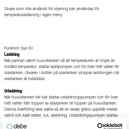
Givare som inte används för styrning kan användas för
temperaturavläsning i egen meny.
Funktion Sys 50
Laddning
När pannan värmt huvudtanken så att temperaturen är högre än
inställd temperatur, startar laddpumpen och för över hett vatten till
slavtanken. Givaren i botten på slavtanken stoppar laddningen när
slavtanken är fulladdad.
Urladdning
När huvudtanken blir kall startar urladdningspumpen och för över
hett vatten från toppen av slavtanken till toppen på huvudtanken.
Denna överföring sker sakta så att en skarp gräns uppstår mellan
varmt och kallt vatten, s.k. skiktning. Urladdningspumpen startas
och stoppas i intervaller allt eftersom värmen förbrukas i
huvudtanken. Urladdningen kan bara startas om slavtanken är