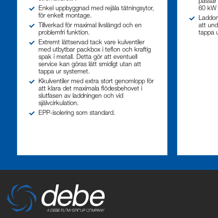
passar 
Enkel uppbyggnad med rejäla tätningsytor,
60 kW 
för enkelt montage.
Laddom
Tillverkad för maximal livslängd och en
att und
problemfri funktion.
tappa 
Extremt lättservad tack vare kulventiler
med utbytbar packbox i teflon och kraftig
spak i metall. Detta gör att eventuell
service kan göras lätt smidigt utan att
tappa ur systemet.
Kkulventiler med extra stort genomlopp för
att klara det maximala flödesbehovet i
slutfasen av laddningen och vid
självcirkulation.
EPP-isolering som standard.