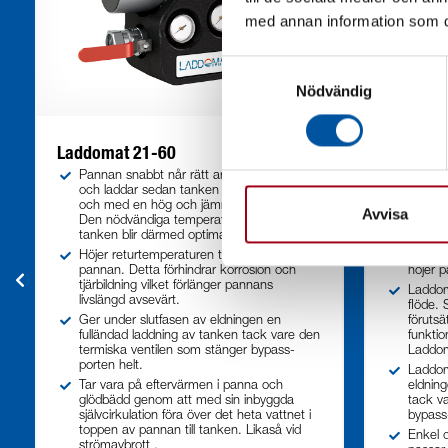
med annan information som du 
Samtyckesval
Nödvändig
Laddomat 21-60
Laddoma
Pannan snabbt når rätt arbetstemperatur
Laddoma
och laddar sedan tanken med lågt flöde
botten 
och med en hög och jämn temperatur.
korrosi
Avvisa
Den nödvändiga temperaturskiktningen i
pannans
tanken blir därmed optimal.
Laddom
Höjer returtemperaturen till botten av
kommer
pannan. Detta förhindrar korrosion och
höjer 
tjärbildning vilket förlänger pannans
Laddom
livslängd avsevärt.
flöde. 
Ger under slutfasen av eldningen en
förutsä
fulländad laddning av tanken tack vare den
funkti
termiska ventilen som stänger bypass-
Laddoma
porten helt.
Laddom
Tar vara på eftervärmen i panna och
eldning
glödbädd genom att med sin inbyggda
tack va
självcirkulation föra över det heta vattnet i
bypass
toppen av pannan till tanken. Likaså vid
Enkel 
strömavbrott .