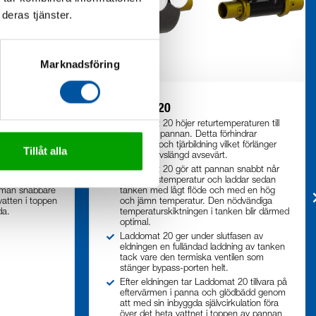
deras tjänster.
Marknadsföring
Laddomat 20
r av 2 st
Laddomat 20 höjer returtemperaturen till
 möjliggör en
botten av pannan. Detta förhindrar
pstarten
korrosion och tjärbildning vilket förlänger
Tillåt alla
are vattnet
pannans livslängd avsevärt.
ing.
Laddomat 20 gör att pannan snabbt når
speciellt bra
rätt arbetstemperatur och laddar sedan
r man snabbare
tanken med lågt flöde och med en hög
 vatten i toppen
och jämn temperatur. Den nödvändiga
da.
temperaturskiktningen i tanken blir därmed
optimal.
Laddomat 20 ger under slutfasen av
eldningen en fulländad laddning av tanken
tack vare den termiska ventilen som
stänger bypass-porten helt.
Efter eldningen tar Laddomat 20 tillvara på
eftervärmen i panna och glödbädd genom
att med sin inbyggda självcirkulation föra
över det heta vattnet i toppen av pannan