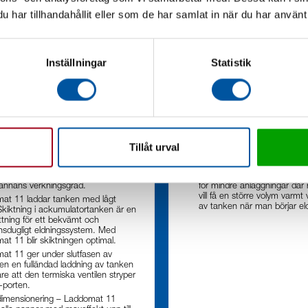
har tillhandahållit eller som de har samlat in när du har använt 
Inställningar
Statistik
t 11-30
Laddomat 11-30 Duo
t 11 höjer returtemperaturen till
Laddomat 11-30 ”Duo” bestå
av pannan. Detta förhindrar
Laddomat 11-30-ventiler och
on och tjärbildning vilket förlänger
snabbare laddning under up
Tillåt urval
 livslängd avsevärt.
genom att använda det varm
högre upp i tanken som kyln
at 11 gör att pannan snabbt
 upp i arbetstemperatur. Detta
”Duo”-kopplingen lämpar sig 
pannans verkningsgrad.
för mindre anläggningar dä
vill få en större volym varmt
at 11 laddar tanken med lågt
av tanken när man börjar el
Skiktning i ackumulatortanken är en
ttning för ett bekvämt och
onsdugligt eldningssystem. Med
t 11 blir skiktningen optimal.
at 11 ger under slutfasen av
en en fulländad laddning av tanken
re att den termiska ventilen stryper
-porten.
dimensionering – Laddomat 11