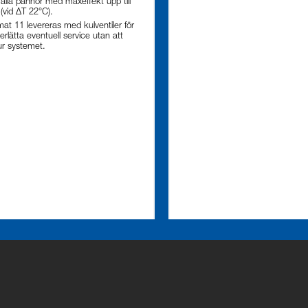
alla pannor med maxeffekt upp till
(vid ΔT 22°C).
at 11 levereras med kulventiler för
erlätta eventuell service utan att
ur systemet.