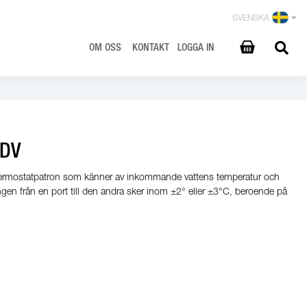
SVENSKA
OM OSS
KONTAKT
LOGGA IN
FDV
ermostatpatron som känner av inkommande vattens temperatur och
lingen från en port till den andra sker inom ±2° eller ±3°C, beroende på