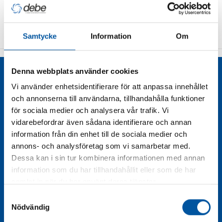
Vi har inte lagt upp dessa produkter på vår hemsida än -
vänligen kontakta oss på 08-628 11 85 för offert.
Samtycke
Information
Om
Denna webbplats använder cookies
Liknande produkter
Vi använder enhetsidentifierare för att anpassa innehållet
och annonserna till användarna, tillhandahålla funktioner
för sociala medier och analysera vår trafik. Vi
vidarebefordrar även sådana identifierare och annan
information från din enhet till de sociala medier och
annons- och analysföretag som vi samarbetar med.
Dessa kan i sin tur kombinera informationen med annan
information som du har tillhandahållit eller som de har
samlat in när du har använt deras tjänster.
Samtyckesval
Nödvändig