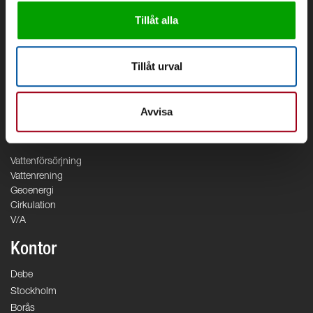
Tillåt alla
Tillåt urval
Om oss
Om Debe
Kontakt
Avvisa
Områden
Vattenförsörjning
Vattenrening
Geoenergi
Cirkulation
V/A
Kontor
Debe
Stockholm
Borås