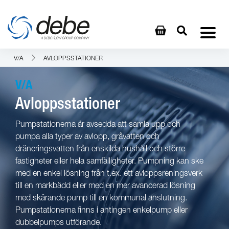
V/A
AVLOPPSSTATIONER
V/A
Avloppsstationer
Pumpstationerna är avsedda att samla upp och
pumpa alla typer av avlopp, gråvatten och
dräneringsvatten från enskilda hushåll och större
fastigheter eller hela samfälligheter. Pumpning kan ske
med en enkel lösning från t.ex. ett avloppsreningsverk
till en markbädd eller med en mer avancerad lösning
med skärande pump till en kommunal anslutning.
Pumpstationerna finns i antingen enkelpump eller
dubbelpumps utförande.