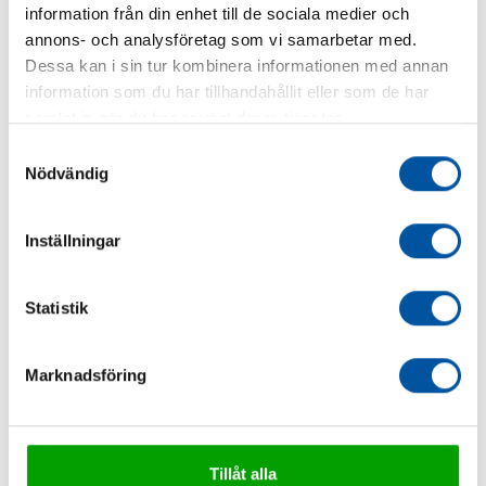
DEBE5-20
150
51
8,9 x 91,7
17,2
information från din enhet till de sociala medier och
annons- och analysföretag som vi samarbetar med.
Dessa kan i sin tur kombinera informationen med annan
information som du har tillhandahållit eller som de har
samlat in när du har använt deras tjänster.
Samtyckesval
Nödvändig
Inställningar
Statistik
Marknadsföring
Tillåt alla