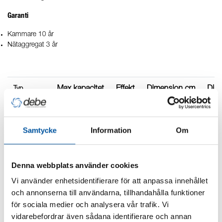
Garanti
Kammare 10 år
Nätaggregat 3 år
Max
kapacitet
Effekt
Dimension cm
Dim
Typ
L/min
W
Strâlningskam
mare
Nätagg
Samtycke
Information
Om
DEBE5-06
41
30
6,4 x 54,2
17,2 
DEBE5-10
77
49
6,4 x 89,5
17,2
Denna webbplats använder cookies
Vi använder enhetsidentifierare för att anpassa innehållet
och annonserna till användarna, tillhandahålla funktioner
DEBE5-15
114
62
6,4 x 101,6
17,2
för sociala medier och analysera vår trafik. Vi
vidarebefordrar även sådana identifierare och annan