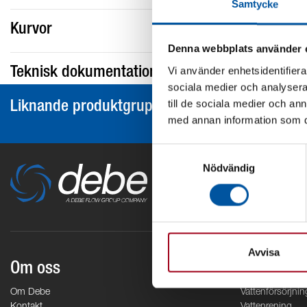
Samtycke
Kurvor
Denna webbplats använder 
Vi använder enhetsidentifierar
Teknisk dokumentation
sociala medier och analysera 
till de sociala medier och a
Liknande produktgrupper
med annan information som du 
Samtyckesval
Nödvändig
Avvisa
Om oss
Områden
Om Debe
Vattenförsörjnin