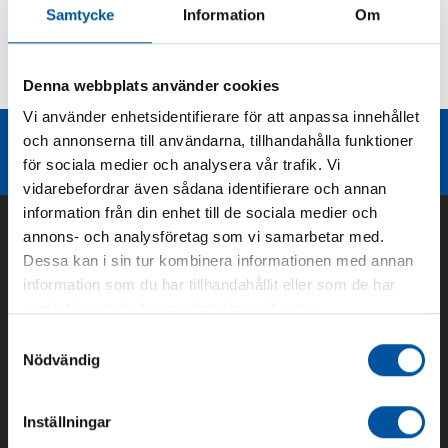
Samtycke
Information
Om
Kurvor
Denna webbplats använder cookies
Teknisk dokumentation
Vi använder enhetsidentifierare för att anpassa innehållet
Liknande produktgrupper
och annonserna till användarna, tillhandahålla funktioner
för sociala medier och analysera vår trafik. Vi
vidarebefordrar även sådana identifierare och annan
information från din enhet till de sociala medier och
annons- och analysföretag som vi samarbetar med.
Dessa kan i sin tur kombinera informationen med annan
information som du har tillhandahållit eller som de har
samlat in när du har använt deras tjänster.
Samtyckesval
Nödvändig
Om oss
Inställningar