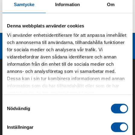
Samtycke
Information
Om
Kurvor
Denna webbplats använder cookies
Teknisk dokumentation
Vi använder enhetsidentifierare för att anpassa innehållet
Liknande produktgrupper
och annonserna till användarna, tillhandahålla funktioner
för sociala medier och analysera vår trafik. Vi
vidarebefordrar även sådana identifierare och annan
information från din enhet till de sociala medier och
annons- och analysföretag som vi samarbetar med.
Dessa kan i sin tur kombinera informationen med annan
information som du har tillhandahållit eller som de har
samlat in när du har använt deras tjänster.
Samtyckesval
Nödvändig
Om oss
Inställningar