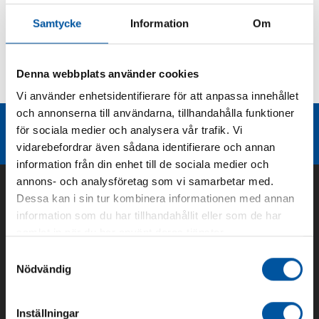
Produktbeskrivning
Samtycke
Information
Om
Kurvor
Denna webbplats använder cookies
Teknisk dokumentation
Vi använder enhetsidentifierare för att anpassa innehållet
och annonserna till användarna, tillhandahålla funktioner
Liknande produktgrupper
för sociala medier och analysera vår trafik. Vi
vidarebefordrar även sådana identifierare och annan
information från din enhet till de sociala medier och
annons- och analysföretag som vi samarbetar med.
Dessa kan i sin tur kombinera informationen med annan
information som du har tillhandahållit eller som de har
samlat in när du har använt deras tjänster.
Samtyckesval
Nödvändig
Inställningar