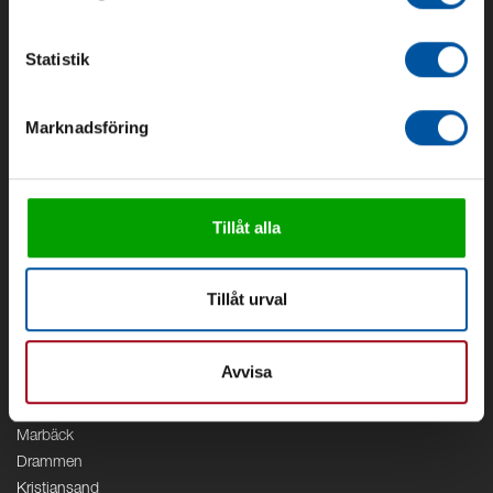
Om oss
Om Debe
Statistik
Kontakt
Områden
Marknadsföring
Vattenförsörjning
Vattenrening
Geoenergi
Cirkulation
Tillåt alla
V/A
Kontor
Tillåt urval
Debe
Stockholm
Avvisa
Borås
Växjö
Marbäck
Drammen
Kristiansand