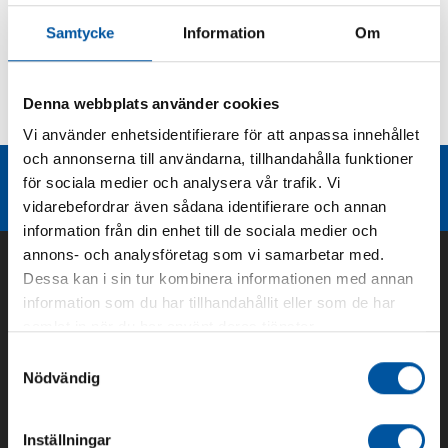
Produktbeskrivning
Samtycke
Information
Om
Kurvor
Denna webbplats använder cookies
Teknisk dokumentation
Vi använder enhetsidentifierare för att anpassa innehållet
och annonserna till användarna, tillhandahålla funktioner
Liknande produktgrupper
för sociala medier och analysera vår trafik. Vi
vidarebefordrar även sådana identifierare och annan
information från din enhet till de sociala medier och
annons- och analysföretag som vi samarbetar med.
Dessa kan i sin tur kombinera informationen med annan
information som du har tillhandahållit eller som de har
samlat in när du har använt deras tjänster.
Samtyckesval
Nödvändig
Inställningar