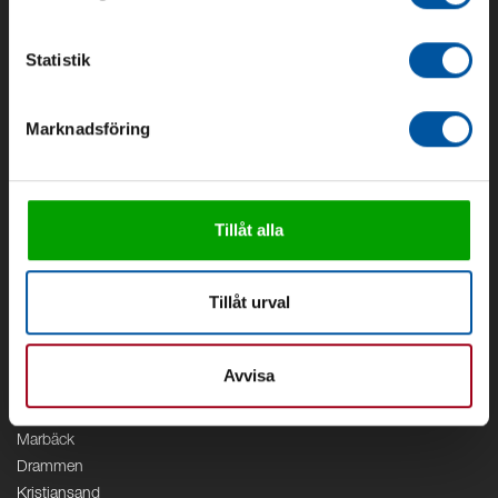
Om oss
Om Debe
Statistik
Kontakt
Områden
Marknadsföring
Vattenförsörjning
Vattenrening
Geoenergi
Cirkulation
Tillåt alla
V/A
Kontor
Tillåt urval
Debe
Stockholm
Avvisa
Borås
Växjö
Marbäck
Drammen
Kristiansand