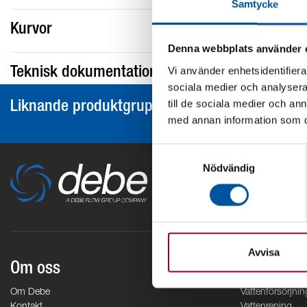
Samtycke
Kurvor
Denna webbplats använder 
Vi använder enhetsidentifierar
Teknisk dokumentation
sociala medier och analysera 
till de sociala medier och a
Liknande produktgrupper
med annan information som du 
Samtyckesval
Nödvändig
Avvisa
Om oss
Områden
Om Debe
Vattenförsörjnin