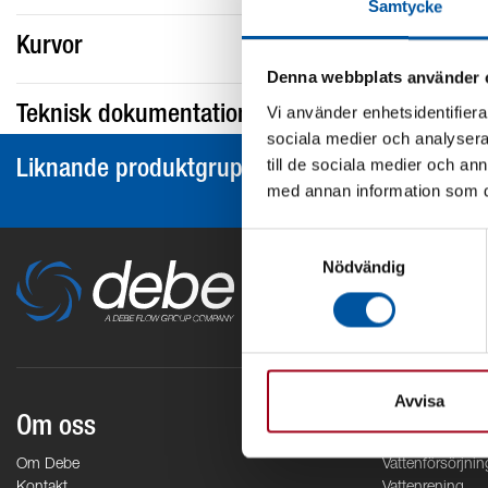
Samtycke
Kurvor
Denna webbplats använder 
Vi använder enhetsidentifierar
Teknisk dokumentation
sociala medier och analysera 
till de sociala medier och a
Liknande produktgrupper
med annan information som du 
Samtyckesval
Nödvändig
Avvisa
Om oss
Områden
Om Debe
Vattenförsörjnin