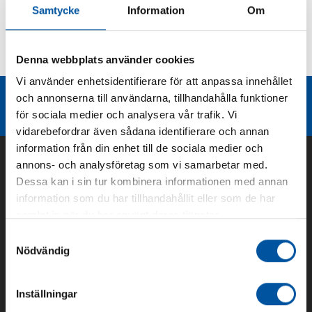
Samtycke
Information
Om
Kurvor
Denna webbplats använder cookies
Teknisk dokumentation
Vi använder enhetsidentifierare för att anpassa innehållet
Liknande produktgrupper
och annonserna till användarna, tillhandahålla funktioner
för sociala medier och analysera vår trafik. Vi
vidarebefordrar även sådana identifierare och annan
information från din enhet till de sociala medier och
annons- och analysföretag som vi samarbetar med.
Dessa kan i sin tur kombinera informationen med annan
information som du har tillhandahållit eller som de har
samlat in när du har använt deras tjänster.
Samtyckesval
Nödvändig
Om oss
Inställningar