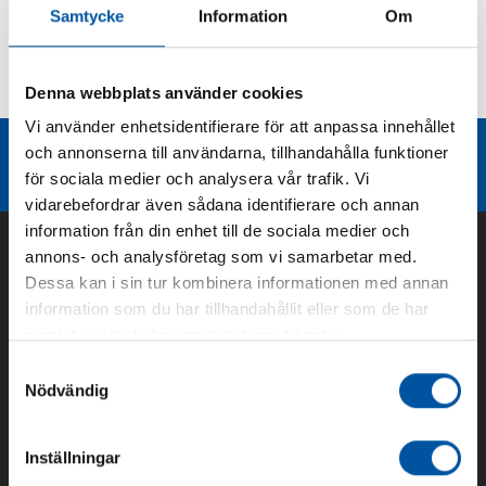
Samtycke
Information
Om
Kurvor
Denna webbplats använder cookies
Teknisk dokumentation
Vi använder enhetsidentifierare för att anpassa innehållet
Liknande produktgrupper
och annonserna till användarna, tillhandahålla funktioner
för sociala medier och analysera vår trafik. Vi
vidarebefordrar även sådana identifierare och annan
information från din enhet till de sociala medier och
annons- och analysföretag som vi samarbetar med.
Dessa kan i sin tur kombinera informationen med annan
information som du har tillhandahållit eller som de har
samlat in när du har använt deras tjänster.
Samtyckesval
Nödvändig
Om oss
Inställningar