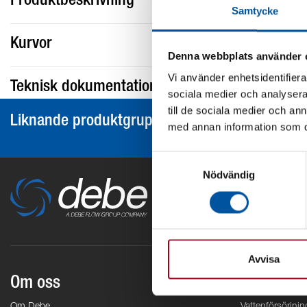
Produktbeskrivning
Samtycke
Kurvor
Denna webbplats använder 
Vi använder enhetsidentifierar
Teknisk dokumentation
sociala medier och analysera 
till de sociala medier och a
Liknande produktgrupper
med annan information som du 
Samtyckesval
Nödvändig
Avvisa
Om oss
Områden