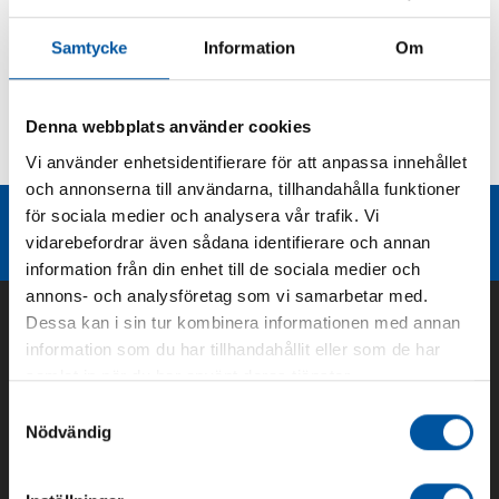
Produktbeskrivning
Samtycke
Information
Om
Kurvor
Denna webbplats använder cookies
Vi använder enhetsidentifierare för att anpassa innehållet
Teknisk dokumentation
och annonserna till användarna, tillhandahålla funktioner
för sociala medier och analysera vår trafik. Vi
Liknande produktgrupper
vidarebefordrar även sådana identifierare och annan
information från din enhet till de sociala medier och
annons- och analysföretag som vi samarbetar med.
Dessa kan i sin tur kombinera informationen med annan
information som du har tillhandahållit eller som de har
samlat in när du har använt deras tjänster.
Samtyckesval
Nödvändig