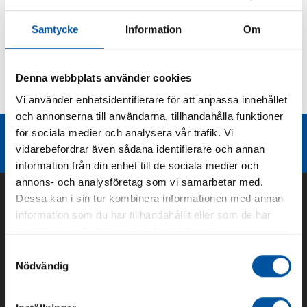
Produktbeskrivning
Samtycke
Information
Om
Kurvor
Denna webbplats använder cookies
Vi använder enhetsidentifierare för att anpassa innehållet
Teknisk dokumentation
och annonserna till användarna, tillhandahålla funktioner
för sociala medier och analysera vår trafik. Vi
Liknande produktgrupper
vidarebefordrar även sådana identifierare och annan
information från din enhet till de sociala medier och
annons- och analysföretag som vi samarbetar med.
Dessa kan i sin tur kombinera informationen med annan
information som du har tillhandahållit eller som de har
samlat in när du har använt deras tjänster.
Samtyckesval
Nödvändig