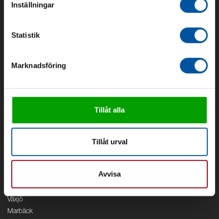
Inställningar
Om oss
Statistik
Om Debe
Kontakt
Marknadsföring
Områden
Vattenförsörjning
Vattenrening
Geoenergi
Tillåt alla
Cirkulation
V/A
Tillåt urval
Kontor
Debe
Avvisa
Stockholm
Borås
Växjö
Marbäck