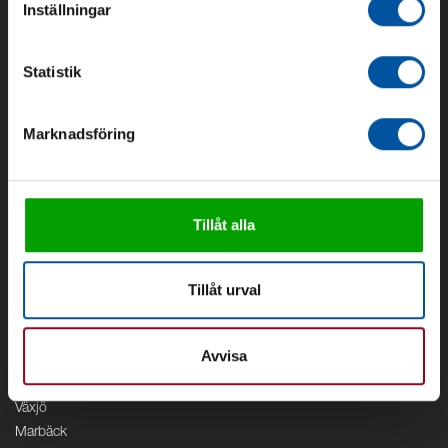
Inställningar
Om oss
Statistik
Om Debe
Kontakt
Marknadsföring
Områden
Vattenförsörjning
Vattenrening
Geoenergi
Tillåt alla
Cirkulation
V/A
Tillåt urval
Kontor
Debe
Avvisa
Stockholm
Borås
Växjö
Marbäck