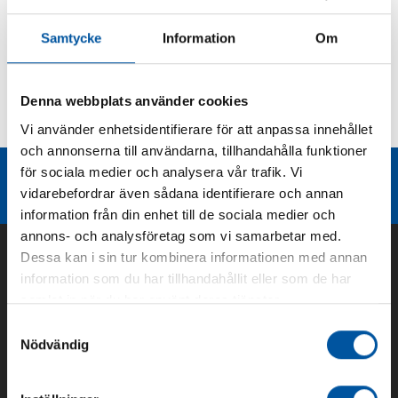
Produktbeskrivning
Samtycke
Information
Om
Kurvor
Denna webbplats använder cookies
Vi använder enhetsidentifierare för att anpassa innehållet
Teknisk dokumentation
och annonserna till användarna, tillhandahålla funktioner
för sociala medier och analysera vår trafik. Vi
Liknande produktgrupper
vidarebefordrar även sådana identifierare och annan
information från din enhet till de sociala medier och
annons- och analysföretag som vi samarbetar med.
Dessa kan i sin tur kombinera informationen med annan
information som du har tillhandahållit eller som de har
samlat in när du har använt deras tjänster.
Samtyckesval
Nödvändig