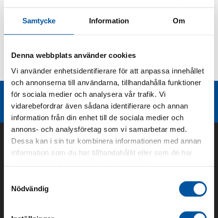
Produktbeskrivning
Samtycke
Information
Om
Kurvor
Denna webbplats använder cookies
Vi använder enhetsidentifierare för att anpassa innehållet
Teknisk dokumentation
och annonserna till användarna, tillhandahålla funktioner
för sociala medier och analysera vår trafik. Vi
Liknande produktgrupper
vidarebefordrar även sådana identifierare och annan
information från din enhet till de sociala medier och
annons- och analysföretag som vi samarbetar med.
Dessa kan i sin tur kombinera informationen med annan
information som du har tillhandahållit eller som de har
samlat in när du har använt deras tjänster.
Samtyckesval
Nödvändig