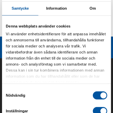
Produktbeskrivning
Samtycke
Information
Om
Kurvor
Denna webbplats använder cookies
Teknisk dokumentation
Vi använder enhetsidentifierare för att anpassa innehållet
och annonserna till användarna, tillhandahålla funktioner
Liknande produktgrupper
för sociala medier och analysera vår trafik. Vi
vidarebefordrar även sådana identifierare och annan
information från din enhet till de sociala medier och
annons- och analysföretag som vi samarbetar med.
Dessa kan i sin tur kombinera informationen med annan
information som du har tillhandahållit eller som de har
samlat in när du har använt deras tjänster.
Samtyckesval
Nödvändig
Inställningar