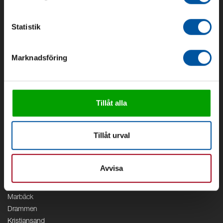
Om oss
Om Debe
Statistik
Kontakt
Områden
Marknadsföring
Vattenförsörjning
Vattenrening
Geoenergi
Cirkulation
Tillåt alla
V/A
Kontor
Tillåt urval
Debe
Stockholm
Avvisa
Borås
Växjö
Marbäck
Drammen
Kristiansand