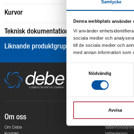
Samtycke
Kurvor
Denna webbplats använder 
Vi använder enhetsidentifierar
Teknisk dokumentation
sociala medier och analysera 
till de sociala medier och a
Liknande produktgrupper
med annan information som du 
Samtyckesval
Nödvändig
Avvisa
Om oss
Områden
Om Debe
Vattenförsörjnin