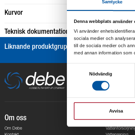
Samtycke
Kurvor
Denna webbplats använder 
Vi använder enhetsidentifierar
Teknisk dokumentation
sociala medier och analysera 
till de sociala medier och a
Liknande produktgrupper
med annan information som du 
Samtyckesval
Nödvändig
Avvisa
Om oss
Områden
Om Debe
Vattenförsörjnin