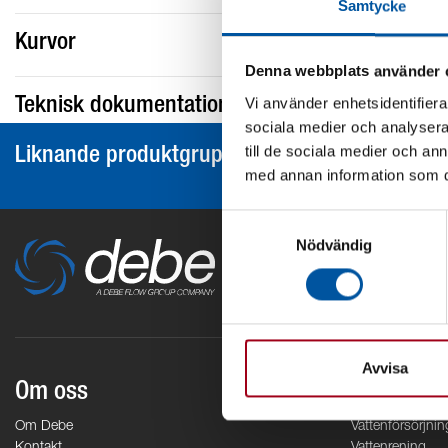
Samtycke
Kurvor
Denna webbplats använder 
Vi använder enhetsidentifierar
Teknisk dokumentation
sociala medier och analysera 
till de sociala medier och a
Liknande produktgrupper
med annan information som du 
Samtyckesval
Nödvändig
Avvisa
Om oss
Områden
Om Debe
Vattenförsörjnin