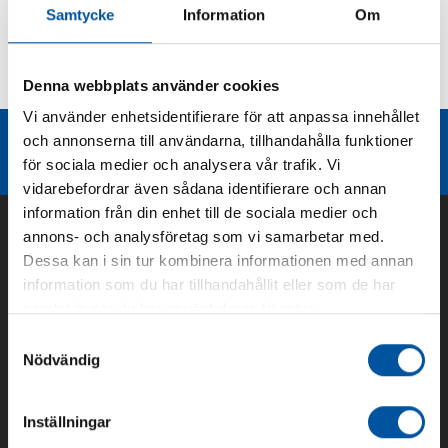
Samtycke
Information
Om
Kurvor
Denna webbplats använder cookies
Teknisk dokumentation
Vi använder enhetsidentifierare för att anpassa innehållet
Liknande produktgrupper
och annonserna till användarna, tillhandahålla funktioner
för sociala medier och analysera vår trafik. Vi
vidarebefordrar även sådana identifierare och annan
information från din enhet till de sociala medier och
annons- och analysföretag som vi samarbetar med.
Dessa kan i sin tur kombinera informationen med annan
information som du har tillhandahållit eller som de har
samlat in när du har använt deras tjänster.
Samtyckesval
Nödvändig
Om oss
Inställningar