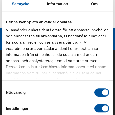
Samtycke
Information
Om
Kurvor
Denna webbplats använder cookies
Teknisk dokumentation
Vi använder enhetsidentifierare för att anpassa innehållet
Liknande produktgrupper
och annonserna till användarna, tillhandahålla funktioner
för sociala medier och analysera vår trafik. Vi
vidarebefordrar även sådana identifierare och annan
information från din enhet till de sociala medier och
annons- och analysföretag som vi samarbetar med.
Dessa kan i sin tur kombinera informationen med annan
information som du har tillhandahållit eller som de har
samlat in när du har använt deras tjänster.
Samtyckesval
Nödvändig
Om oss
Inställningar