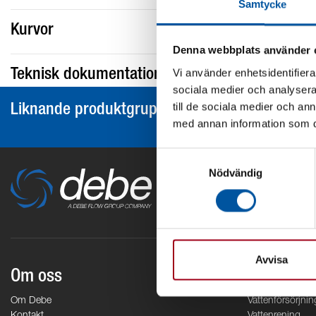
Samtycke
Kurvor
Denna webbplats använder 
Vi använder enhetsidentifierar
Teknisk dokumentation
sociala medier och analysera 
till de sociala medier och a
Liknande produktgrupper
med annan information som du 
Samtyckesval
Nödvändig
Avvisa
Om oss
Områden
Om Debe
Vattenförsörjnin