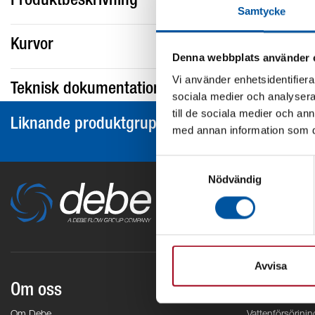
Produktbeskrivning
Samtycke
Kurvor
Denna webbplats använder 
Vi använder enhetsidentifierar
Teknisk dokumentation
sociala medier och analysera 
till de sociala medier och a
Liknande produktgrupper
med annan information som du 
Samtyckesval
Nödvändig
Avvisa
Om oss
Områden