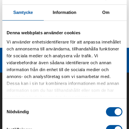
Produktbeskrivning
Samtycke
Information
Om
Kurvor
Denna webbplats använder cookies
Vi använder enhetsidentifierare för att anpassa innehållet
Teknisk dokumentation
och annonserna till användarna, tillhandahålla funktioner
för sociala medier och analysera vår trafik. Vi
Liknande produktgrupper
vidarebefordrar även sådana identifierare och annan
information från din enhet till de sociala medier och
annons- och analysföretag som vi samarbetar med.
Dessa kan i sin tur kombinera informationen med annan
information som du har tillhandahållit eller som de har
samlat in när du har använt deras tjänster.
Samtyckesval
Nödvändig