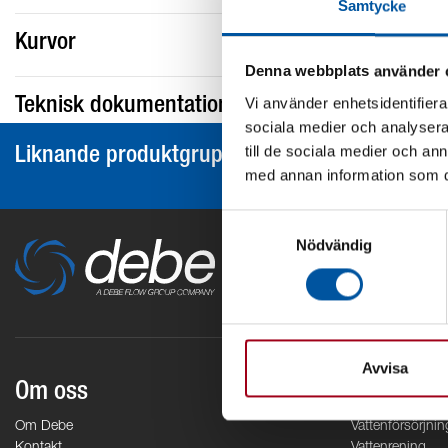
Samtycke
Kurvor
Denna webbplats använder 
Vi använder enhetsidentifierar
Teknisk dokumentation
sociala medier och analysera 
till de sociala medier och a
Liknande produktgrupper
med annan information som du 
Samtyckesval
Nödvändig
Avvisa
Om oss
Områden
Om Debe
Vattenförsörjnin