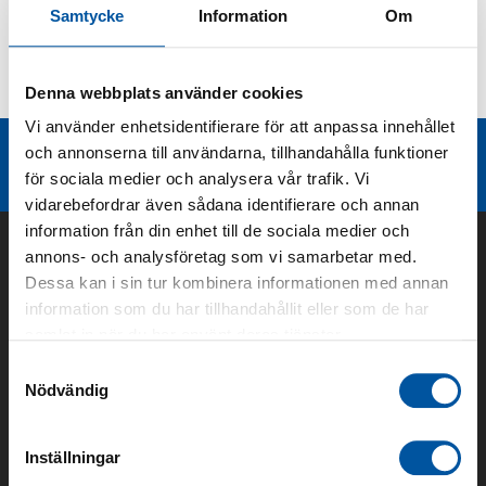
Samtycke
Information
Om
Kurvor
Denna webbplats använder cookies
Teknisk dokumentation
Vi använder enhetsidentifierare för att anpassa innehållet
Liknande produktgrupper
och annonserna till användarna, tillhandahålla funktioner
för sociala medier och analysera vår trafik. Vi
vidarebefordrar även sådana identifierare och annan
information från din enhet till de sociala medier och
annons- och analysföretag som vi samarbetar med.
Dessa kan i sin tur kombinera informationen med annan
information som du har tillhandahållit eller som de har
samlat in när du har använt deras tjänster.
Samtyckesval
Nödvändig
Om oss
Inställningar