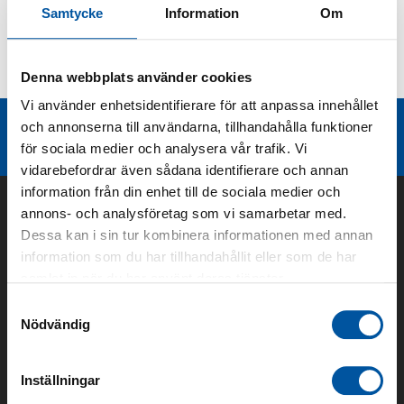
Samtycke
Information
Om
Kurvor
Denna webbplats använder cookies
Teknisk dokumentation
Vi använder enhetsidentifierare för att anpassa innehållet
Liknande produktgrupper
och annonserna till användarna, tillhandahålla funktioner
för sociala medier och analysera vår trafik. Vi
vidarebefordrar även sådana identifierare och annan
information från din enhet till de sociala medier och
annons- och analysföretag som vi samarbetar med.
Dessa kan i sin tur kombinera informationen med annan
information som du har tillhandahållit eller som de har
samlat in när du har använt deras tjänster.
Samtyckesval
Nödvändig
Om oss
Inställningar