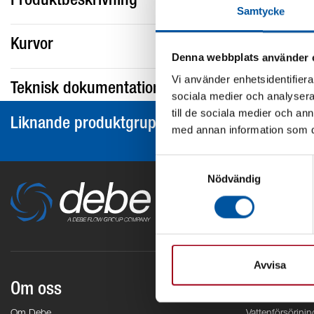
Produktbeskrivning
Samtycke
Kurvor
Denna webbplats använder 
Vi använder enhetsidentifierar
Teknisk dokumentation
sociala medier och analysera 
till de sociala medier och a
Liknande produktgrupper
med annan information som du 
Samtyckesval
Nödvändig
Avvisa
Om oss
Områden